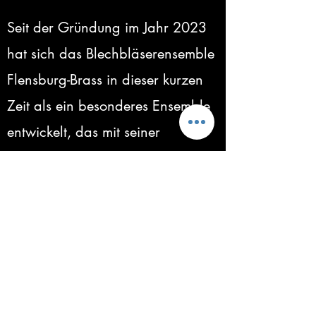
Seit der Gründung im Jahr 2023
hat sich das Blechbläserensemble
Flensburg-Brass in dieser kurzen
Zeit als ein besonderes Ensemble
entwickelt, das mit seiner
Vielseitigkeit und modernen
Interpretationen das Publikum
begeistert. Die fünf Blechbläser,
allesamt Freizeitmusiker von der
Hochschule und der Europa-
Universität Flensburg, haben sich
neben Studium und Beruf